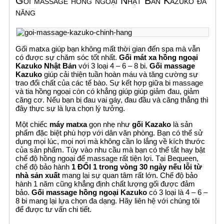
Gối massage hồng ngoại Nhật Bản Kazuko đa
năng
Gối matxa giúp bạn không mất thời gian đến spa mà vẫn
có được sự chăm sóc tốt nhất.
Gối mát xa hồng ngoại
Kazuko Nhật Bản
với 3 loại 4 – 6 – 8 bi.
Gối massage
Kazuko
giúp cải thiện tuần hoàn máu và tăng cường sự
trao đổi chất của các tế bào. Sự kết hợp giữa bi massage
và tia hồng ngoại còn có khẳng giúp giúp giảm đau, giảm
căng cơ. Nếu bạn bị đau vai gáy, đau đầu và căng thẳng thì
đây thực sự là lựa chọn lý tưởng.
Một chiếc
máy matxa
gọn nhẹ như
gối Kazako
là sản
phẩm đặc biệt phù hợp với dân văn phòng. Bạn có thể sử
dụng mọi lúc, mọi nơi mà không cần lo lắng về kích thước
của sản phẩm. Tùy vào nhu cầu mà bạn có thể tắt hay bật
chế độ hồng ngoại để massage rất tiện lợi. Tại Bequeen,
chế độ bảo hành
1 ĐỔI 1 trong vòng 30 ngày nếu lỗi từ
nhà sản xuất
mang lại sự quan tâm rất lớn. Chế độ bảo
hành 1 năm cũng khẳng định chất lượng gối được đảm
bảo.
Gối massage hồng ngoại Kazuko
có 3 loại là 4 – 6 –
8 bi mang lại lựa chọn đa dạng. Hãy liên hệ với chúng tôi
để được tư vấn chi tiết.