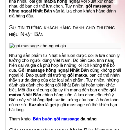
khá nhiều loại
gối matxa hồng ngoại
với xuất xứ khác
nhau để bạn có thể lựa chọn. Tuy nhiên,
gối massage
hồng ngoại Nhật Bản
vẫn là lựa chọn khách hàng đánh
giá hàng đầu.
Sự tin tưởng khách hàng dành cho thương
hiệu Nhật Bản
Những sản phẩm từ Nhật Bản luôn được coi là lựa chọn lý
tưởng cho người dùng Việt Nam. Độ bền cao, tính năng
hiện đại và giá cả phù hợp là những lợi ích không thể bỏ
qua.
Gối massage hồng ngoại Nhật Bản
cũng không phải
ngoại lệ. Dạo quanh thị trường
gối matxa
, bạn có thể nhận
thấy sự đa dạng của các loại sản phẩm. Tuy nhiên, những
đánh giá dành cho dòng gối Nhật Bản lại hoàn toàn khác
biệt. Một địa chỉ cung cấp uy tín mang đến bạn chiếc
gối
matxa Nhật Bản
chính hãng luôn là lựa chọn cần chú ý.
Điều này sẽ khẳng định sự tin tưởng của bạn là hoàn toàn
có cơ sở.
Kazuko
là gợi ý gối massage có thể khiến bạn
hài lòng.
Tham khảo:
Bán buôn gối massage
đa năng