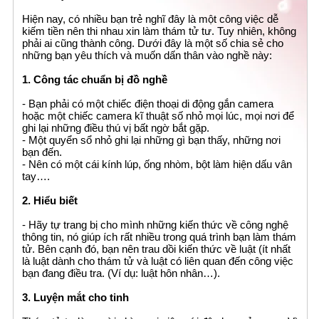
Hiện nay, có nhiều bạn trẻ nghĩ đây là một công việc dễ
kiếm tiền nên thi nhau xin làm thám tử tư. Tuy nhiên, không
phải ai cũng thành công. Dưới đây là một số chia sẻ cho
những bạn yêu thích và muốn dấn thân vào nghề này:
1. Công tác chuẩn bị đồ nghề
- Bạn phải có một chiếc điện thoại di động gắn camera
hoặc một chiếc camera kĩ thuật số nhỏ mọi lúc, mọi nơi để
ghi lại những điều thú vị bất ngờ bắt gặp.
- Một quyển sổ nhỏ ghi lại những gì bạn thấy, những nơi
bạn đến.
- Nên có một cái kính lúp, ống nhòm, bột làm hiện dấu vân
tay….
2. Hiểu biết
- Hãy tự trang bị cho mình những kiến thức về công nghệ
thông tin, nó giúp ích rất nhiều trong quá trình bạn làm thám
tử. Bên cạnh đó, bạn nên trau dồi kiến thức về luật (ít nhất
là luật dành cho thám tử và luật có liên quan đến công việc
bạn đang điều tra. (Ví dụ: luật hôn nhân…).
3. Luyện mắt cho tinh