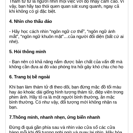
Thám tử tư là người nhìn mọi việc với độ nhạy cảm cao. Vì
vậy, bạn hãy tạo thói quen quan sát xung quanh, ngay cả
khi không có gì đặc biệt.
4. Nhìn cho thấu đáo
- Hãy học cách nhìn “ngôn ngữ cơ thể”, “ngôn ngữ ánh
mắt”, “ngôn ngữ khuôn mặt”…của người đối diện (bất cứ ai
nhé).
5. Hỏi thông minh
- Bạn nên có khả năng nắm được bản chất của vấn đề mà
không cần đưa ai đó vào phòng tra hỏi gây khó chịu cho họ
6. Trang bị bề ngoài
Khi bạn làm thám tử đi theo dõi, bạn đừng mặc đồ tối màu
hay áo khoác dài giống hình tượng thám tử, điệp viên trong
phim ảnh. Hãy tỏ ra là một người bình thường, ăn mặc
bình thường. Có như vậy, đối tượng mới không nhận ra
bạn.
7.Thông minh, nhanh nhẹn, ứng biến nhanh
Đừng đi quá gần phía sau và nhìn vào cửa sổ các cửa
hàng mỗi khi đối tượng nghi ngờ và quay lại nhìn. Hãy hòa